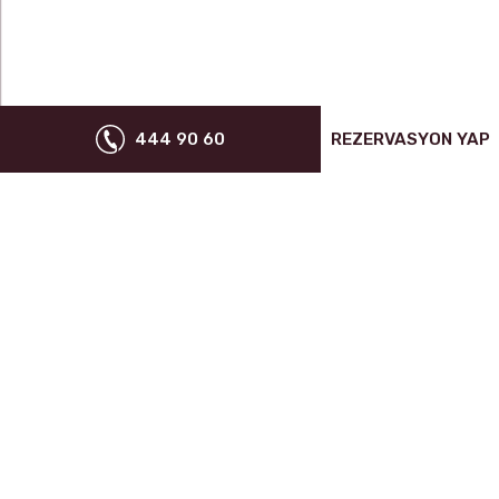
444 90 60
REZERVASYON YAP
SIZE ÖZEL FIRSATLARDAN YARARLANABILMEK IÇIN
EBÜLTENE KAYIT OL
HABERLER