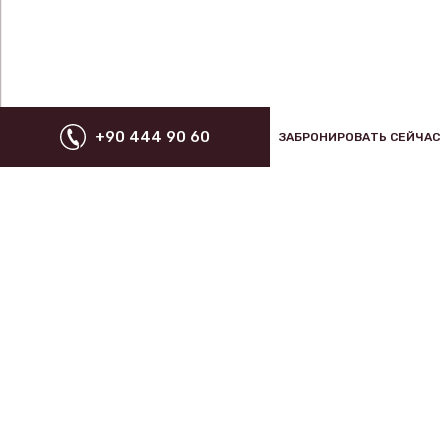
+90 444 90 60
ЗАБРОНИРОВАТЬ СЕЙЧАС
СПЕЦИАЛЬНЫЕ ПРЕДЛОЖЕНИЯ ДЛЯ ВАС
Подписаться на рассылку
НОВОСТИ