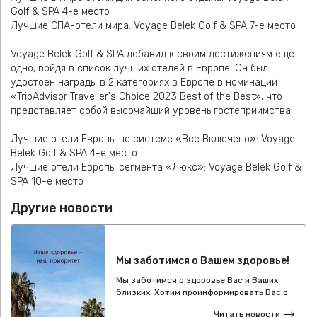
Golf & SPA 4-е место
Лучшие СПА-отели мира: Voyage Belek Golf & SPA 7-е место
Voyage Belek Golf & SPA добавил к своим достижениям еще
одно, войдя в список лучших отелей в Европе. Он был
удостоен награды в 2 категориях в Европе в номинации
«TripAdvisor Traveller's Choice 2023 Best of the Best», что
представляет собой высочайший уровень гостеприимства.
Лучшие отели Европы по системе «Все Включено»: Voyage
Belek Golf & SPA 4-е место
Лучшие отели Европы сегмента «Люкс»: Voyage Belek Golf &
SPA 10-е место
Другие новости
Мы заботимся о Вашем здоровье!
Мы заботимся о здоровье Вас и Ваших
близких. Хотим проинформировать Вас о
том, что Отели Voyage, все еще
Читать новости
придерживаются принципов Программы