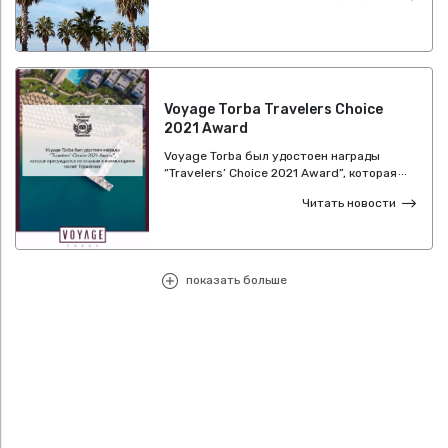
Сертификата Безопасного Туризма и
что мы, очень тщательно следим за
нашими стандартами гигиены и
здоровья. Мы, как всегда, готовы
подарить Вам незабываемые
впечатления от отдыха.
Voyage Torba Travelers Choice
2021 Award
Voyage Torba был удостоен награды
“Travelers’ Choice 2021 Award”, которая
присуждается по отзывам и
Читать новости
комментариям гостей Tripadvisor.
показать больше