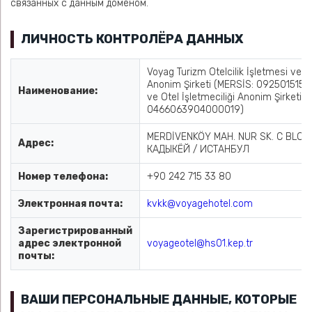
связанных с данным доменом.
ЛИЧНОСТЬ КОНТРОЛЁРА ДАННЫХ
Voyag Turizm Otelcilik İşletmesi ve İ
Anonim Şirketi (MERSİS: 092501515
Наименование:
ve Otel İşletmeciliği Anonim Şirketi 
0466063904000019)
MERDİVENKÖY MAH. NUR SK. C BLOK 
Адрес:
КАДЫКЁЙ / ИСТАНБУЛ
Номер телефона:
+90 242 715 33 80
Электронная почта:
kvkk@voyagehotel.com
Зарегистрированный
адрес электронной
voyageotel@hs01.kep.tr
почты:
ВАШИ ПЕРСОНАЛЬНЫЕ ДАННЫЕ, КОТОРЫЕ