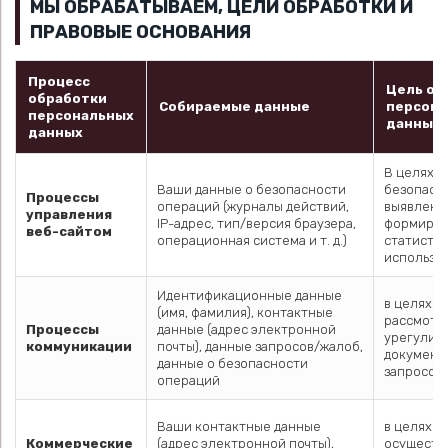
МЫ ОБРАБАТЫВАЕМ, ЦЕЛИ ОБРАБОТКИ И
ПРАВОВЫЕ ОСНОВАНИЯ
Процесс
Цель об
обработки
Собираемые данные
персона
персональных
данных
данных
В целях 
Ваши данные о безопасности
безопасно
Процессы
операций (журналы действий,
выявлени
управления
IP-адрес, тип/версия браузера,
формиров
веб-сайтом
операционная система и т. д.)
статисти
использов
Идентификационные данные
в целях
(имя, фамилия), контактные
рассмотр
Процессы
данные (адрес электронной
урегулир
коммуникации
почты), данные запросов/жалоб,
документ
данные о безопасности
запросов 
операций
Ваши контактные данные
в целях
Коммерческие
(адрес электронной почты),
осуществ