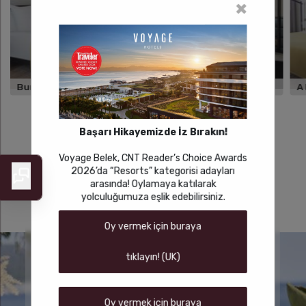
×
Bungalow
A Block Land
A
Başarı Hikayemizde İz Bırakın!
Voyage Belek, CNT Reader’s Choice Awards
TÜMÜNÜ GÖR
2026’da “Resorts” kategorisi adayları
arasında! Oylamaya katılarak
yolculuğumuza eşlik edebilirsiniz.
Oy vermek için buraya
Tatilinizi Tek Adımda Planlayın!
tıklayın! (UK)
Voyage Otelleri’nin kişisel tatil asistanları ile ya da web
sitesi üzerinden
sadece oda rezervasyonu yapmanın yanı sıra transfer
Oy vermek için buraya