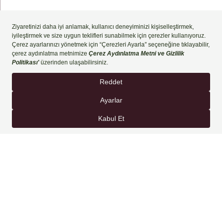
444 90 60
REZERVASYON YAP
SIZE ÖZEL FIRSATLARDAN YARARLANABILMEK IÇIN