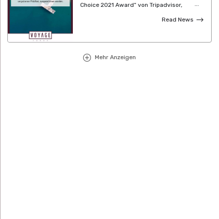
Choice 2021 Award“ von Tripadvisor,
einem aufgrund von Gästekommentaren
Read News
und -bewertungen vergebenen Prädikat,
ausgezeichnet worden.
Mehr Anzeigen