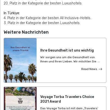
20. Platz in der Kategorie der besten Luxushotels.
In Türkiye:
4. Platz in der Kategorie der besten All Inclusive-Hotels.
3. Platz in der Kategorie der besten Luxushotels.
Weitere Nachrichten
Ihre Gesundheit ist uns wichtig
Wir sorgen uns um die Gesundheit von
Ihnen und Ihren Lieben. Wir möchten Sie
darüber informieren, dass das
Read News
Zertifizierungsprogramm für sicheren
Tourismus bei den Voyage Hotels
fortgesetzt wird und wir unsere Hygiene-
und Gesundheitsstandards mit großer
Sorgfalt umsetzen. Wir sind bereit, Ihnen
wie immer ein angenehmes Voyage-
Erlebnis zu bieten.
Voyage Torba Travelers Choice
2021 Award
Das Voyage Torba ist mit dem „Travelers‘