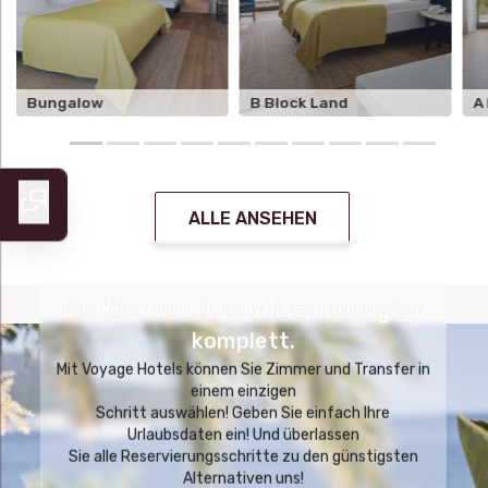
Bungalow
B Block Land
A
ALLE ANSEHEN
Ein Klick und Ihre Reiseplanung ist
komplett.
Mit Voyage Hotels können Sie Zimmer und Transfer in
einem einzigen
Schritt auswählen! Geben Sie einfach Ihre
Urlaubsdaten ein! Und überlassen
Sie alle Reservierungsschritte zu den günstigsten
Alternativen uns!