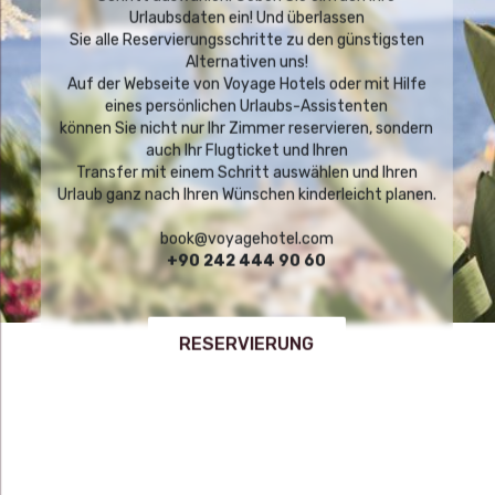
Urlaubsdaten ein! Und überlassen
Sie alle Reservierungsschritte zu den günstigsten
Alternativen uns!
Auf der Webseite von Voyage Hotels oder mit Hilfe
eines persönlichen Urlaubs-Assistenten
können Sie nicht nur Ihr Zimmer reservieren, sondern
auch Ihr Flugticket und Ihren
Transfer mit einem Schritt auswählen und Ihren
Urlaub ganz nach Ihren Wünschen kinderleicht planen.
book@voyagehotel.com
+90 242 444 90 60
RESERVIERUNG