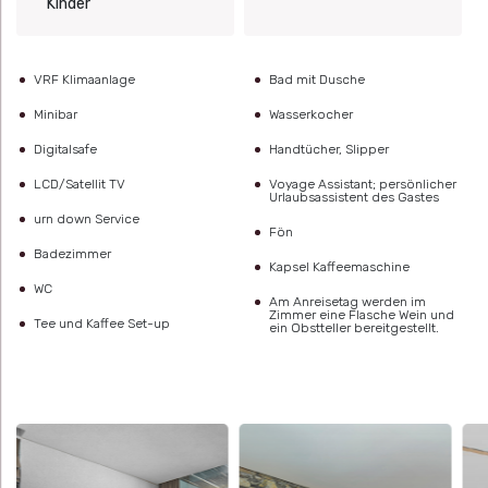
Kinder
VRF Klimaanlage
Bad mit Dusche
Minibar
Wasserkocher
Digitalsafe
Handtücher, Slipper
LCD/Satellit TV
Voyage Assistant; persönlicher
Urlaubsassistent des Gastes
urn down Service
Fön
Badezimmer
Kapsel Kaffeemaschine
WC
Am Anreisetag werden im
Zimmer eine Flasche Wein und
Tee und Kaffee Set-up
ein Obstteller bereitgestellt.