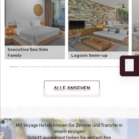
Executive Sea Side
Family
Lagoon Swim-up
O
ALLE ANSEHEN
Ein Klick und Ihre Reiseplanung ist
komplett.
Mit Voyage Hotels können Sie Zimmer und Transfer in
einem einzigen
Schritt auswählen! Geben Sie einfach Ihre