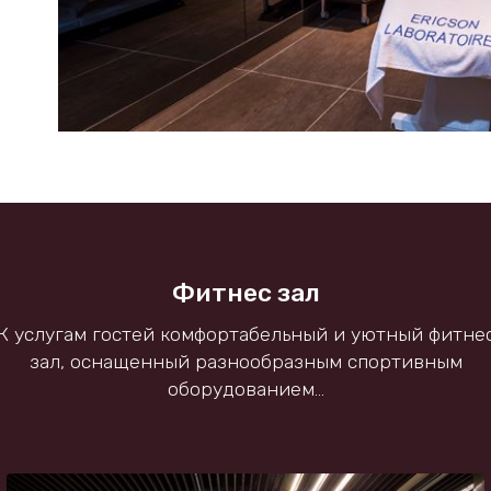
т
т
ел.
ел.
Фитнес зал
К услугам гостей комфортабельный и уютный фитне
зал, оснащенный разнообразным спортивным
оборудованием...