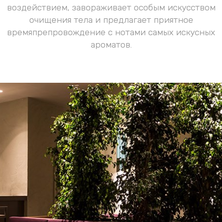
воздействием, завораживает особым искусством
очищения тела и предлагает приятное
времяпрепровождение с нотами самых искусных
ароматов.