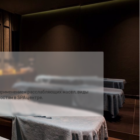
 применением расслабляющих масел, виды
 применением расслабляющих масел, виды
гостям в SPA центре.
гостям в SPA центре.