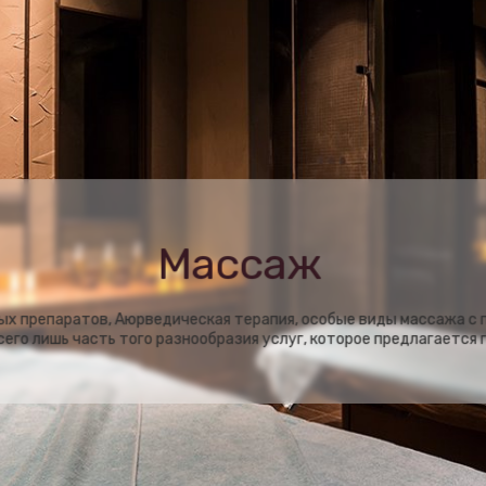
Массаж
ых препаратов, Аюрведическая терапия, особые виды массажа с
ых препаратов, Аюрведическая терапия, особые виды массажа с
сего лишь часть того разнообразия услуг, которое предлагается 
сего лишь часть того разнообразия услуг, которое предлагается 