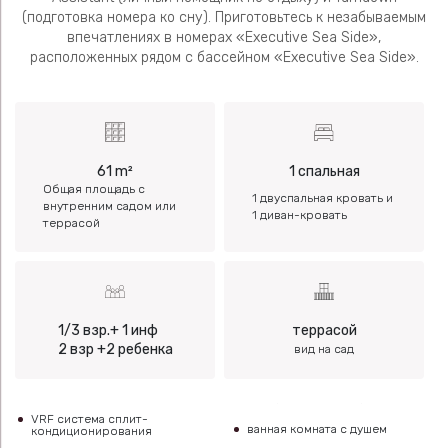
(подготовка номера ко сну). Приготовьтесь к незабываемым
впечатлениях в номерах «Executive Sea Side»,
расположенных рядом с бассейном «Executive Sea Side».
61 m²
1 спальная
Общая площадь с
1 двуспальная кровать и
внутренним садом или
1 диван-кровать
террасой
1/3 взр.+ 1 инф
террасой
2 взр +2 ребенка
вид на сад
VRF система сплит-
ванная комната с душем
кондиционирования