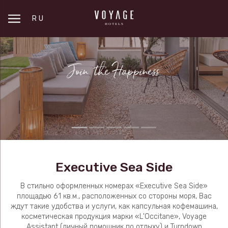
RU
Executive Sea Side
В стильно оформленных номерах «Executive Sea Side»
площадью 61 кв.м., расположенных со стороны моря, Вас
ждут такие удобства и услуги, как капсульная кофемашина,
косметическая продукция марки «L'Occitane», Voyage
Assistant (личный помощник по отдыху) и Turndown