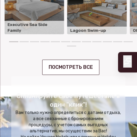
Executive Sea Side
Family
Lagoon Swim-up
O
ПОСМОТРЕТЬ ВСЕ
Спланируйте свое путешествие в
один "клик"!
Вам только нужно определиться с датами отдыха,
а все связанные с бронированием
процедуры, с учетом самых выгодных
альтернатив, мы осуществим за Вас!