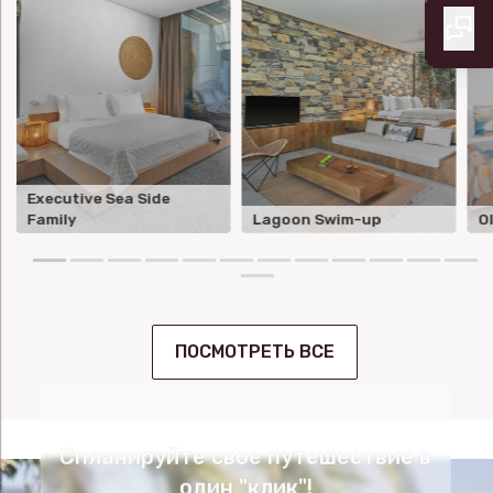
Executive Sea Side
Family
Lagoon Swim-up
O
ПОСМОТРЕТЬ ВСЕ
Спланируйте свое путешествие в
один "клик"!