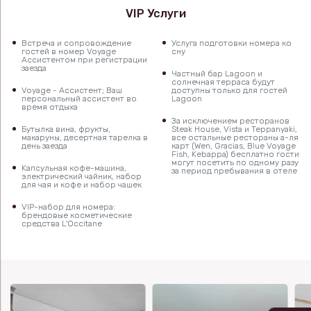
VIP Услуги
Встреча и сопровождение
Услуга подготовки номера ко
гостей в номер Voyage
сну
Ассистентом при регистрации
заезда
Частный бар Lagoon и
солнечная терраса будут
Voyage - Ассистент; Ваш
доступны только для гостей
персональный ассистент во
Lagoon
время отдыха
За исключением ресторанов
Бутылка вина, фрукты,
Steak House, Vista и Teppanyaki,
макаруны, десертная тарелка в
все остальные рестораны а-ля
день заезда
карт (Wen, Gracias, Blue Voyage
Fish, Kebappa) бесплатно гости
могут посетить по одному разу
Kапсульная кофе-машина,
за период пребывания в отеле
электрический чайник, набор
для чая и кофе и набор чашек
VIP-набор для номера:
брендовые косметические
средства L'Occitane