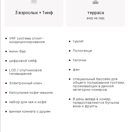
3 взрослых + 1 инф
терраса
вид на сад
VRF система сплит-
туалет
кондиционирования
Полотенце
мини-бар
тапочки
цифровой сейф
фен
LCD / спутниковое
телевидение
специальный бассейн для
общего пользования гостями,
Электронный ключ
проживающих в данной
категории номеров
Kапсульная кофе-машина
В день заезда в номер
набор для чая и кофе
предоставляются бутылка
вина и фрукты.
ванная комната с душем