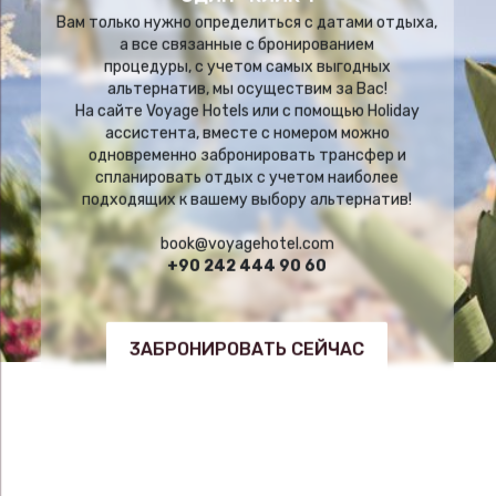
Вам только нужно определиться с датами отдыха,
а все связанные с бронированием
процедуры, с учетом самых выгодных
альтернатив, мы осуществим за Вас!
На сайте Voyage Hotels или с помощью Holiday
ассистента, вместе с номером можно
одновременно забронировать трансфер и
спланировать отдых с учетом наиболее
подходящих к вашему выбору альтернатив!
book@voyagehotel.com
+90 242 444 90 60
3АБРОНИРОВАТЬ СЕЙЧАС